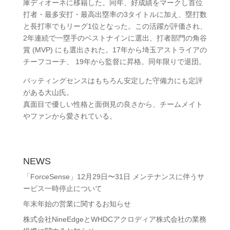
庫ディオーネに移籍した。同年、好成績をマークし首位
打者・最多安打・最高出塁率の3タイトルに加え、塁打数
と長打率でもリーグ1位となった。この活躍が評価され、
2年連続で一塁手のベストナインに選出、打者部門の角谷
賞 (MVP) にも選出された。17年から埼玉アストライアの
チーフコーチ、 19年から監督に昇格。同年限りで退団。
バッティングセンスはもちろん安定した守備力にも定評
がある大山氏。
真面目で優しい性格と面倒見の良さから、チームメイト
やファンから愛されている。
NEWS
「ForceSense」12月29日〜31日 メンテナンスに伴うサ
ービス一時停止について
年末年始の営業に関するお知らせ
株式会社NineEdgeとWHDCアクロディア株式会社の業務